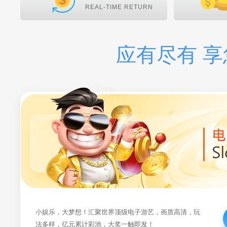
REAL-TIME RETURN
应有尽有 
小娱乐，大梦想！汇聚世界顶级电子游艺，画质高清，玩
法多样，亿元累计彩池，大奖一触即发！