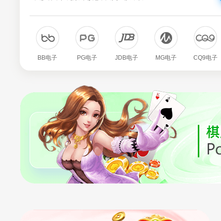
BB电子
PG电子
JDB电子
MG电子
CQ9电子